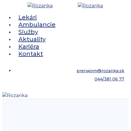
Skip
Cl
to
Menu
M
Lekári
main
Ambulancie
content
Služby
Aktuality
Kariéra
Kontakt
prenajom@rozanka.sk
044/381 06 77