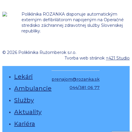
Poliklinika ROZANKA disponuje automatickým
externým defibrilátorom napojeným na Operačné
stredisko záchrannej zdravotnej služby Slovenskej
republiky.
©
2026 Poliklinika Ružomberok s.r.o.
Tvorba web stránok
+421 Studio
Lekári
prenajom@rozanka.sk
Ambulancie
044/381 06 77
Služby
Aktuality
Kariéra