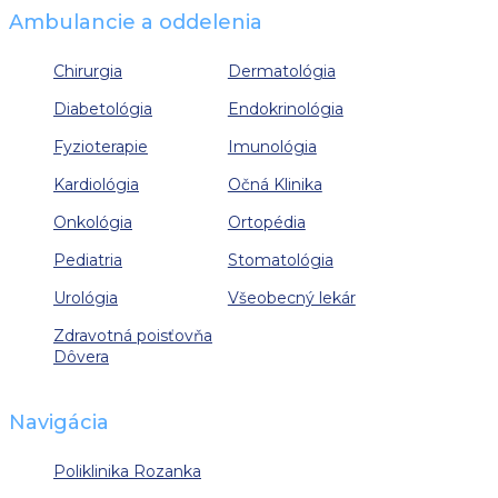
Ambulancie a oddelenia
Chirurgia
Dermatológia
Diabetológia
Endokrinológia
Fyzioterapie
Imunológia
Kardiológia
Očná Klinika
Onkológia
Ortopédia
Pediatria
Stomatológia
Urológia
Všeobecný lekár
Zdravotná poisťovňa
Dôvera
Navigácia
Poliklinika Rozanka