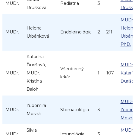
MUDr.
Pediatria
3
Drusková
Drusk
MUDr.
Helena
Helen
MUDr.
Endokrinológia
2
211
Urbánková
Urbán
PhD.
Katarína
Ďurišová,
MUDr.
Všeobecný
MUDr.
MUDr.
1
107
Katarí
lekár
Kristína
Ďurišo
Baloh
MUDr.
Ľubomíra
MUDr.
Stomatológia
3
Ľubom
Mosná
Mosná
Silvia
MUDr. 
MUDr.
Imunológia
3