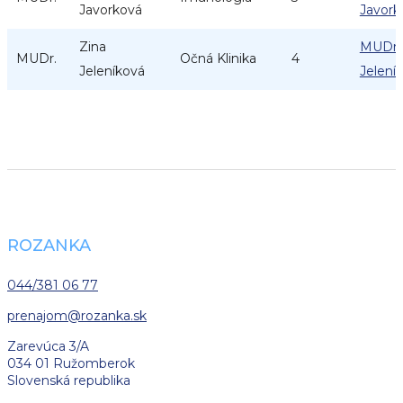
Javorková
Javork
Zina
MUDr. 
MUDr.
Očná Klinika
4
Jeleníková
Jelení
ROZANKA
044/381 06 77
prenajom
@rozanka.sk
Zarevúca 3/A
034 01 Ružomberok
Slovenská republika