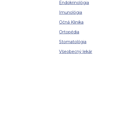
Endokrinológia
Imunológia
Očná Klinika
Ortopédia
Stomatológia
Všeobecný lekár