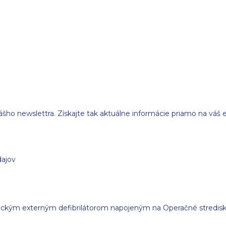
ášho newslettra. Získajte tak aktuálne informácie priamo na váš e
dajov
ckým externým defibrilátorom napojeným na Operačné stredisko 