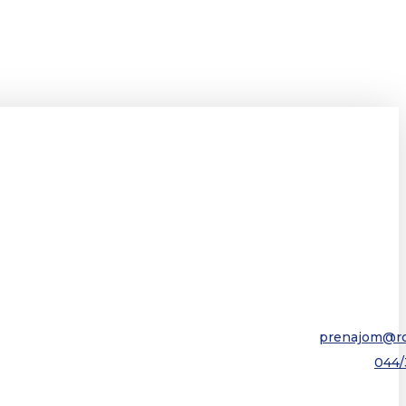
prenajom@ro
044/