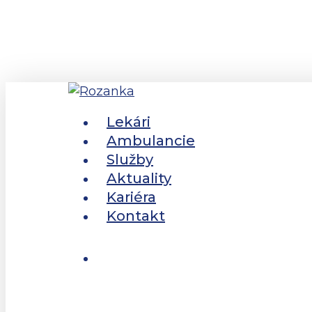
Skip
to
main
content
Lekári
Menu
Ambulancie
Služby
Aktuality
Kariéra
Kontakt