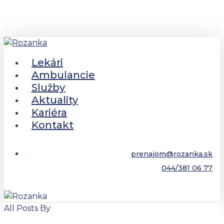
Skip
to
main
content
Menu
Lekári
Ambulancie
Služby
Aktuality
Kariéra
Kontakt
prenajom@rozanka.sk
044/381 06 77
All Posts By