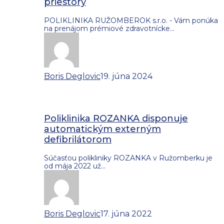
priestory
POLIKLINIKA RUŽOMBEROK s.r.o. - Vám ponúka
na prenájom prémiové zdravotnícke…
Boris Deglovic
19. júna 2024
Poliklinika ROZANKA disponuje
automatickým externým
defibrilátorom
Súčasťou polikliniky ROZANKA v Ružomberku je
od mája 2022 už…
Boris Deglovic
17. júna 2022