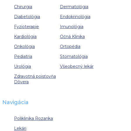
Chirurgia
Dermatológia
Diabetológia
Endokrinológia
Fyzioterapie
Imunológia
Kardiológia
Očná Klinika
Onkológia
Ortopédia
Pediatria
Stomatológia
Urológia
Všeobecný lekár
Zdravotná poisťovňa
Dôvera
Navigácia
Poliklinika Rozanka
Lekári